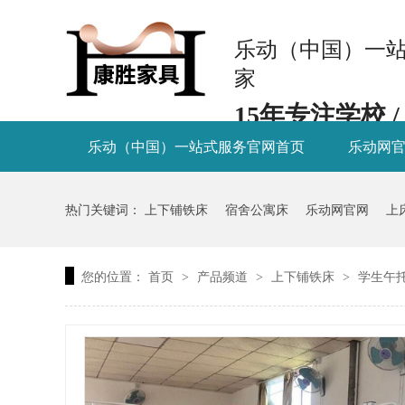
乐动（中国）一站
家
15年专注学校 
乐动（中国）一站式服务官网首页
乐动网
新闻资讯
关于康胜
热门关键词：
上下铺铁床
宿舍公寓床
乐动网官网
上
您的位置：
首页
产品频道
上下铺铁床
学生午
>
>
>