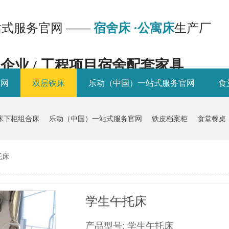
式服务官网 ——
宿舍床 ·公寓床
生产厂
/ 企业 / 工程项目宿舍配套家具
官网
双层铁床
乐动（中国）一站式服务官网
食
床下柜组合床
乐动（中国）一站式服务官网
铁皮档案柜
食堂餐桌
托床
学生午托床
产品型号: 学生午托床