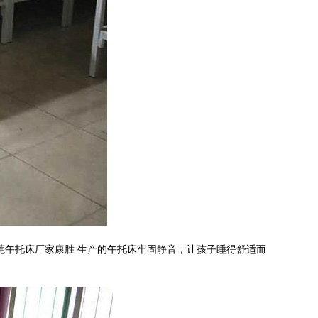
莞
午托床厂家康胜
生产的午托床
牢固静音，让孩子睡得舒适而