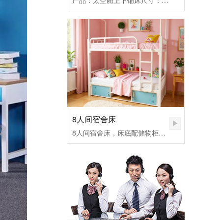
产品：太空舱上下铺床尺寸：5600*980*1700MM
8人间宿舍床
8人间宿舍床，床底配储物柜，配蚊帐架